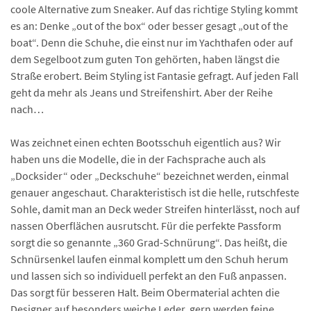
coole Alternative zum Sneaker. Auf das richtige Styling kommt
es an: Denke „out of the box“ oder besser gesagt „out of the
boat“. Denn die Schuhe, die einst nur im Yachthafen oder auf
dem Segelboot zum guten Ton gehörten, haben längst die
Straße erobert. Beim Styling ist Fantasie gefragt. Auf jeden Fall
geht da mehr als Jeans und Streifenshirt. Aber der Reihe
nach…
Was zeichnet einen echten Bootsschuh eigentlich aus? Wir
haben uns die Modelle, die in der Fachsprache auch als
„Docksider“ oder „Deckschuhe“ bezeichnet werden, einmal
genauer angeschaut. Charakteristisch ist die helle, rutschfeste
Sohle, damit man an Deck weder Streifen hinterlässt, noch auf
nassen Oberflächen ausrutscht. Für die perfekte Passform
sorgt die so genannte „360 Grad-Schnürung“. Das heißt, die
Schnürsenkel laufen einmal komplett um den Schuh herum
und lassen sich so individuell perfekt an den Fuß anpassen.
Das sorgt für besseren Halt. Beim Obermaterial achten die
Designer auf besonders weiche Leder, gern werden feine