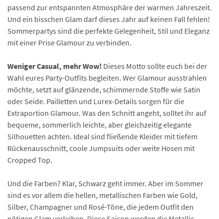
passend zur entspannten Atmosphäre der warmen Jahreszeit.
Und ein bisschen Glam darf dieses Jahr auf keinen Fall fehlen!
Sommerpartys sind die perfekte Gelegenheit, Stil und Eleganz
mit einer Prise Glamour zu verbinden.
Weniger Casual, mehr Wow!
Dieses Motto sollte euch bei der
Wahl eures Party-Outfits begleiten. Wer Glamour ausstrahlen
möchte, setzt auf glänzende, schimmernde Stoffe wie Satin
oder Seide. Pailletten und Lurex-Details sorgen für die
Extraportion Glamour. Was den Schnitt angeht, solltet ihr auf
bequeme, sommerlich leichte, aber gleichzeitig elegante
Silhouetten achten. Ideal sind fließende Kleider mit tiefem
Rückenausschnitt, coole Jumpsuits oder weite Hosen mit
Cropped Top.
Und die Farben? Klar, Schwarz geht immer. Aber im Sommer
sind es vor allem die hellen, metallischen Farben wie Gold,
Silber, Champagner und Rosé-Töne, die jedem Outfit den
nötigen Glam verleihen. Diese Saison werden die Metallic-