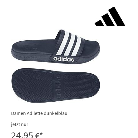
Damen Adilette dunkelblau
jetzt nur
24,95
€*