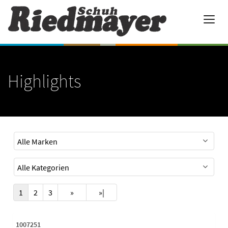
Highlights
1
2
3
»
»|
1007251