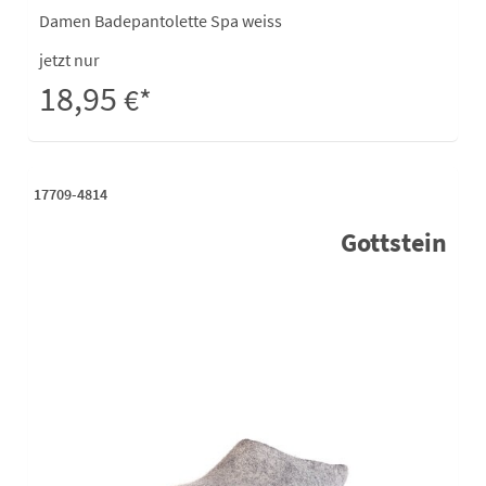
Damen Badepantolette Spa weiss
jetzt nur
18,95
€*
17709-4814
Gottstein